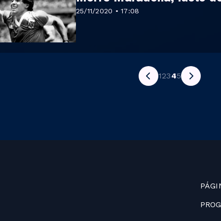
25/11/2020 • 17:08
1
2
3
4
5
PÁGI
PRO