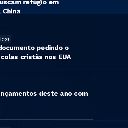
buscam refúgio em
 China
icos
 documento pedindo o
colas cristãs nos EUA
 lançamentos deste ano com