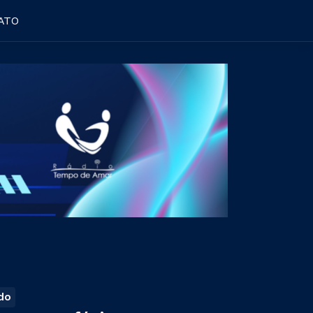
ATO
ndo