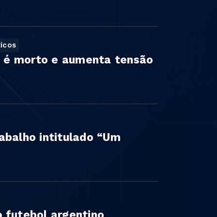
icos
no é morto e aumenta tensão
abalho intitulado “Um
 futebol argentino