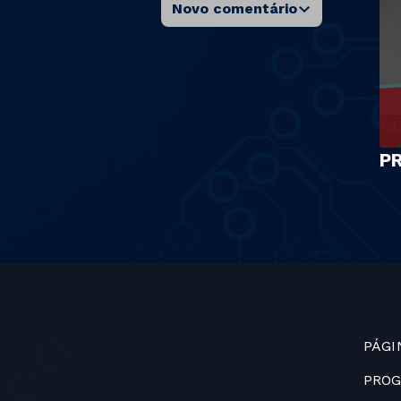
Novo comentário
P
PÁGI
PRO